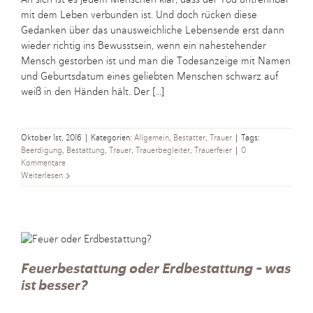
mit dem Leben verbunden ist. Und doch rücken diese
Gedanken über das unausweichliche Lebensende erst dann
wieder richtig ins Bewusstsein, wenn ein nahestehender
Mensch gestorben ist und man die Todesanzeige mit Namen
und Geburtsdatum eines geliebten Menschen schwarz auf
weiß in den Händen hält. Der [...]
Oktober 1st, 2016
|
Kategorien:
Allgemein
,
Bestatter
,
Trauer
|
Tags:
Beerdigung
,
Bestattung
,
Trauer
,
Trauerbegleiter
,
Trauerfeier
|
0
Kommentare
Weiterlesen
Feuerbestattung oder Erdbestattung – was
ist besser?