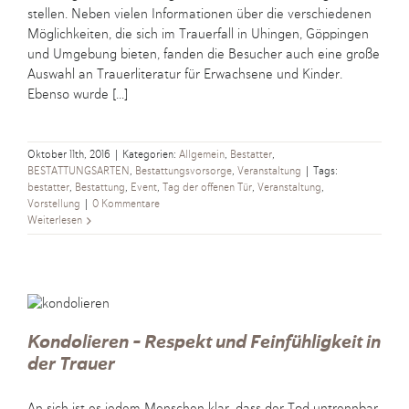
stellen. Neben vielen Informationen über die verschiedenen
Möglichkeiten, die sich im Trauerfall in Uhingen, Göppingen
und Umgebung bieten, fanden die Besucher auch eine große
Auswahl an Trauerliteratur für Erwachsene und Kinder.
Ebenso wurde [...]
Oktober 11th, 2016
|
Kategorien:
Allgemein
,
Bestatter
,
BESTATTUNGSARTEN
,
Bestattungsvorsorge
,
Veranstaltung
|
Tags:
bestatter
,
Bestattung
,
Event
,
Tag der offenen Tür
,
Veranstaltung
,
Vorstellung
|
0 Kommentare
Weiterlesen
Kondolieren – Respekt und Feinfühligkeit in
der Trauer
An sich ist es jedem Menschen klar, dass der Tod untrennbar