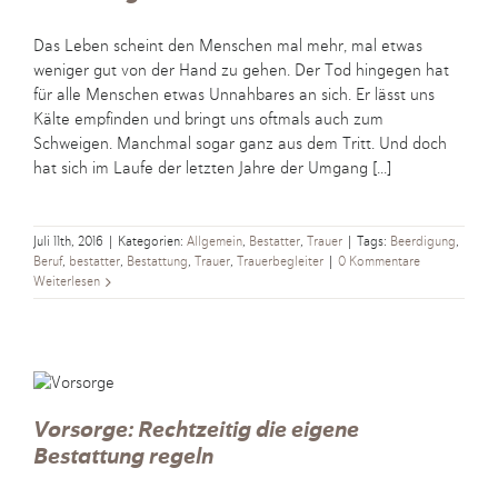
Das Leben scheint den Menschen mal mehr, mal etwas
weniger gut von der Hand zu gehen. Der Tod hingegen hat
für alle Menschen etwas Unnahbares an sich. Er lässt uns
Kälte empfinden und bringt uns oftmals auch zum
Schweigen. Manchmal sogar ganz aus dem Tritt. Und doch
hat sich im Laufe der letzten Jahre der Umgang [...]
Juli 11th, 2016
|
Kategorien:
Allgemein
,
Bestatter
,
Trauer
|
Tags:
Beerdigung
,
Beruf
,
bestatter
,
Bestattung
,
Trauer
,
Trauerbegleiter
|
0 Kommentare
Weiterlesen
Vorsorge: Rechtzeitig die eigene
Bestattung regeln