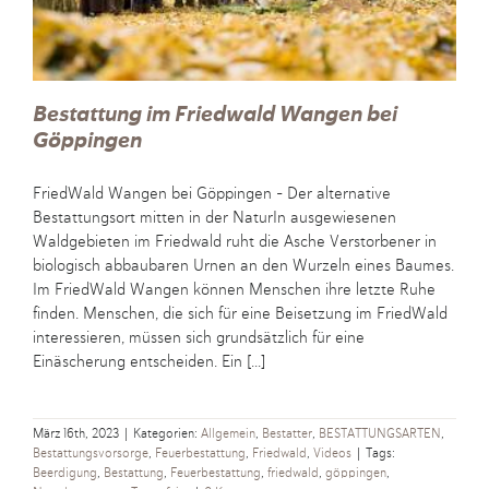
Bestattung im Friedwald Wangen bei
Göppingen
FriedWald Wangen bei Göppingen - Der alternative
Bestattungsort mitten in der NaturIn ausgewiesenen
Waldgebieten im Friedwald ruht die Asche Verstorbener in
biologisch abbaubaren Urnen an den Wurzeln eines Baumes.
Im FriedWald Wangen können Menschen ihre letzte Ruhe
finden. Menschen, die sich für eine Beisetzung im FriedWald
interessieren, müssen sich grundsätzlich für eine
Einäscherung entscheiden. Ein [...]
März 16th, 2023
|
Kategorien:
Allgemein
,
Bestatter
,
BESTATTUNGSARTEN
,
Bestattungsvorsorge
,
Feuerbestattung
,
Friedwald
,
Videos
|
Tags:
Beerdigung
,
Bestattung
,
Feuerbestattung
,
friedwald
,
göppingen
,