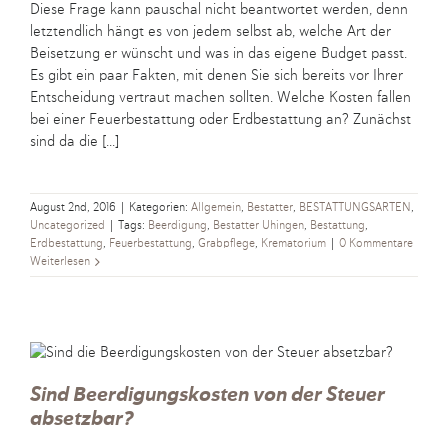
Diese Frage kann pauschal nicht beantwortet werden, denn
letztendlich hängt es von jedem selbst ab, welche Art der
Beisetzung er wünscht und was in das eigene Budget passt.
Es gibt ein paar Fakten, mit denen Sie sich bereits vor Ihrer
Entscheidung vertraut machen sollten. Welche Kosten fallen
bei einer Feuerbestattung oder Erdbestattung an? Zunächst
sind da die [...]
August 2nd, 2016
|
Kategorien:
Allgemein
,
Bestatter
,
BESTATTUNGSARTEN
,
Uncategorized
|
Tags:
Beerdigung
,
Bestatter Uhingen
,
Bestattung
,
Erdbestattung
,
Feuerbestattung
,
Grabpflege
,
Krematorium
|
0 Kommentare
Weiterlesen
Sind Beerdigungskosten von der Steuer
absetzbar?