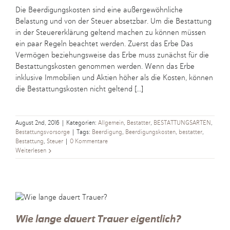
Die Beerdigungskosten sind eine außergewöhnliche
Belastung und von der Steuer absetzbar. Um die Bestattung
in der Steuererklärung geltend machen zu können müssen
ein paar Regeln beachtet werden. Zuerst das Erbe Das
Vermögen beziehungsweise das Erbe muss zunächst für die
Bestattungskosten genommen werden. Wenn das Erbe
inklusive Immobilien und Aktien höher als die Kosten, können
die Bestattungskosten nicht geltend [...]
August 2nd, 2016
|
Kategorien:
Allgemein
,
Bestatter
,
BESTATTUNGSARTEN
,
Bestattungsvorsorge
|
Tags:
Beerdigung
,
Beerdigungskosten
,
bestatter
,
Bestattung
,
Steuer
|
0 Kommentare
Weiterlesen
Wie lange dauert Trauer eigentlich?