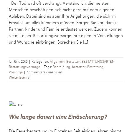
Der Tod wird oft verdrängt. Verständlich, die meisten
Menschen beschäftigen sich nicht gern mit dem eigenen
Ableben. Dabei sind es aber Ihre Angehörigen, die sich im
Ernstfall um alles kümmern müssen. Sorgen Sie vor, damit
Partner, Kinder und Familie entlastet werden. Zudem können
sie mit einer Bestattungsvorsorge Ihre eigenen Vorstellungen
und Wünsche einbringen. Sprechen Sie [...]
Juli 6th, 2016
|
Kategorien:
Allgemein
,
Bestatter
,
BESTATTUNGSARTEN
,
Bestattungsvorsorge
|
Tags:
Beerdigung
,
bestatter
,
Bestattung
,
für
Vorsorge
|
Kommentare deaktiviert
Vorsorge:
Weiterlesen
Rechtzeitig
die
eigene
Bestattung
regeln
Wie lange dauert eine Einäscherung?
Die Feuerbestattung im Einzelnen Seit einigen Jahren nimmt