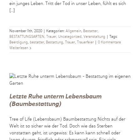
ein junges Leben. Tritt der Tod in unser Leben, fühlt es sich
[...]
November 11th, 2020
|
Kategorien:
Allgemein
,
Bestatter
,
BESTATTUNGSARTEN
,
Trauer
,
Uncategorized
,
Veranstaltung
|
Tags:
Beerdigung
,
bestatter
,
Bestattung
,
Trauer
,
Trauerfeier
|
0 Kommentare
Weiterlesen
Letzte Ruhe unterm Lebensbaum
(Baumbestattung)
Tree of Life (Lebensbaum) Baumbestattung Nichts auf der
Welt ist so sicher wie der Tod. Doch wie das Sterben
vonstatten geht, ist ungewiss: Es kann kann schnell oder
lange dauern, friedlich oder schmerzvoll sein. Für viele