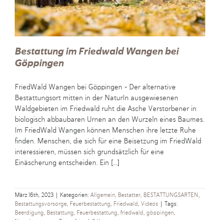
Bestattung im Friedwald Wangen bei
Göppingen
FriedWald Wangen bei Göppingen - Der alternative
Bestattungsort mitten in der NaturIn ausgewiesenen
Waldgebieten im Friedwald ruht die Asche Verstorbener in
biologisch abbaubaren Urnen an den Wurzeln eines Baumes.
Im FriedWald Wangen können Menschen ihre letzte Ruhe
finden. Menschen, die sich für eine Beisetzung im FriedWald
interessieren, müssen sich grundsätzlich für eine
Einäscherung entscheiden. Ein [...]
März 16th, 2023
|
Kategorien:
Allgemein
,
Bestatter
,
BESTATTUNGSARTEN
,
Bestattungsvorsorge
,
Feuerbestattung
,
Friedwald
,
Videos
|
Tags:
Beerdigung
,
Bestattung
,
Feuerbestattung
,
friedwald
,
göppingen
,