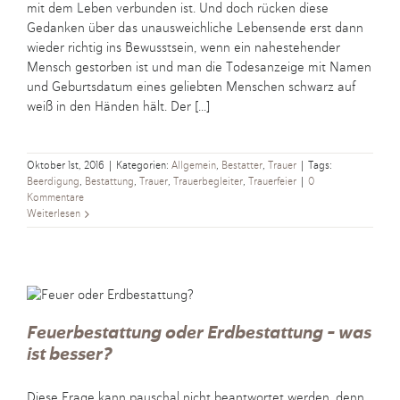
mit dem Leben verbunden ist. Und doch rücken diese
Gedanken über das unausweichliche Lebensende erst dann
wieder richtig ins Bewusstsein, wenn ein nahestehender
Mensch gestorben ist und man die Todesanzeige mit Namen
und Geburtsdatum eines geliebten Menschen schwarz auf
weiß in den Händen hält. Der [...]
Oktober 1st, 2016
|
Kategorien:
Allgemein
,
Bestatter
,
Trauer
|
Tags:
Beerdigung
,
Bestattung
,
Trauer
,
Trauerbegleiter
,
Trauerfeier
|
0
Kommentare
Weiterlesen
Feuerbestattung oder Erdbestattung – was
ist besser?
Diese Frage kann pauschal nicht beantwortet werden, denn