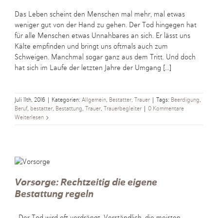
Das Leben scheint den Menschen mal mehr, mal etwas
weniger gut von der Hand zu gehen. Der Tod hingegen hat
für alle Menschen etwas Unnahbares an sich. Er lässt uns
Kälte empfinden und bringt uns oftmals auch zum
Schweigen. Manchmal sogar ganz aus dem Tritt. Und doch
hat sich im Laufe der letzten Jahre der Umgang [...]
Juli 11th, 2016
|
Kategorien:
Allgemein
,
Bestatter
,
Trauer
|
Tags:
Beerdigung
,
Beruf
,
bestatter
,
Bestattung
,
Trauer
,
Trauerbegleiter
|
0 Kommentare
Weiterlesen
Vorsorge: Rechtzeitig die eigene
Bestattung regeln
Der Tod wird oft verdrängt. Verständlich, die meisten