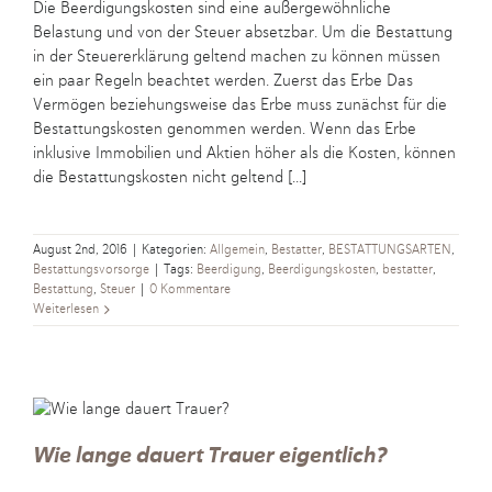
Die Beerdigungskosten sind eine außergewöhnliche
Belastung und von der Steuer absetzbar. Um die Bestattung
in der Steuererklärung geltend machen zu können müssen
ein paar Regeln beachtet werden. Zuerst das Erbe Das
Vermögen beziehungsweise das Erbe muss zunächst für die
Bestattungskosten genommen werden. Wenn das Erbe
inklusive Immobilien und Aktien höher als die Kosten, können
die Bestattungskosten nicht geltend [...]
August 2nd, 2016
|
Kategorien:
Allgemein
,
Bestatter
,
BESTATTUNGSARTEN
,
Bestattungsvorsorge
|
Tags:
Beerdigung
,
Beerdigungskosten
,
bestatter
,
Bestattung
,
Steuer
|
0 Kommentare
Weiterlesen
Wie lange dauert Trauer eigentlich?