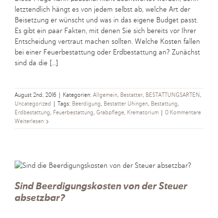
letztendlich hängt es von jedem selbst ab, welche Art der
Beisetzung er wünscht und was in das eigene Budget passt.
Es gibt ein paar Fakten, mit denen Sie sich bereits vor Ihrer
Entscheidung vertraut machen sollten. Welche Kosten fallen
bei einer Feuerbestattung oder Erdbestattung an? Zunächst
sind da die [...]
August 2nd, 2016
|
Kategorien:
Allgemein
,
Bestatter
,
BESTATTUNGSARTEN
,
Uncategorized
|
Tags:
Beerdigung
,
Bestatter Uhingen
,
Bestattung
,
Erdbestattung
,
Feuerbestattung
,
Grabpflege
,
Krematorium
|
0 Kommentare
Weiterlesen
Sind Beerdigungskosten von der Steuer
absetzbar?