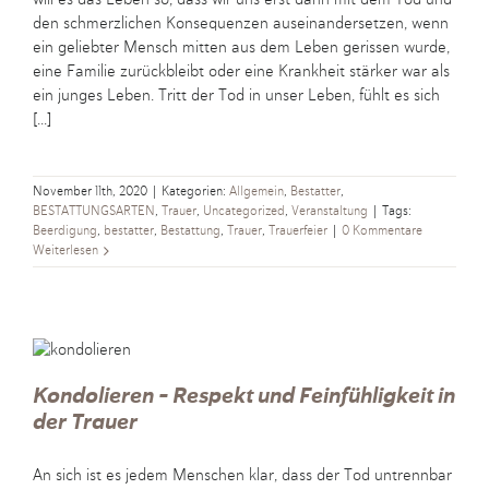
den schmerzlichen Konsequenzen auseinandersetzen, wenn
ein geliebter Mensch mitten aus dem Leben gerissen wurde,
eine Familie zurückbleibt oder eine Krankheit stärker war als
ein junges Leben. Tritt der Tod in unser Leben, fühlt es sich
[...]
November 11th, 2020
|
Kategorien:
Allgemein
,
Bestatter
,
BESTATTUNGSARTEN
,
Trauer
,
Uncategorized
,
Veranstaltung
|
Tags:
Beerdigung
,
bestatter
,
Bestattung
,
Trauer
,
Trauerfeier
|
0 Kommentare
Weiterlesen
Kondolieren – Respekt und Feinfühligkeit in
der Trauer
An sich ist es jedem Menschen klar, dass der Tod untrennbar