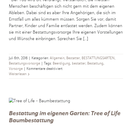
Menschen beschäftigen sich nicht gern mit dem eigenen
Ableben. Dabei sind es aber Ihre Angehörigen, die sich im
Ernstfall um alles kümmern müssen. Sorgen Sie vor, damit
Partner, Kinder und Familie entlastet werden. Zudem können
sie mit einer Bestattungsvorsorge Ihre eigenen Vorstellungen
und Wünsche einbringen. Sprechen Sie [...]
Juli 6th, 2016
|
Kategorien:
Allgemein
,
Bestatter
,
BESTATTUNGSARTEN
,
Bestattungsvorsorge
|
Tags:
Beerdigung
,
bestatter
,
Bestattung
,
für
Vorsorge
|
Kommentare deaktiviert
Vorsorge:
Weiterlesen
Rechtzeitig
die
eigene
Bestattung
regeln
Bestattung im eigenen Garten: Tree of Life
Baumbestattung