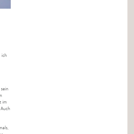
 ich
 sein
in
t im
. Auch
mals,