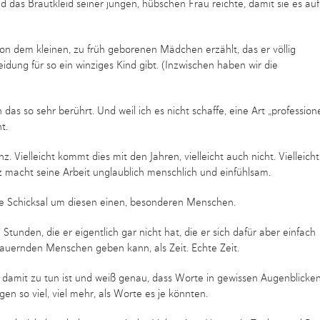
das Brautkleid seiner jungen, hübschen Frau reichte, damit sie es auf
von dem kleinen, zu früh geborenen Mädchen erzählt, das er völlig
idung für so ein winziges Kind gibt. (Inzwischen haben wir die
das so sehr berührt. Und weil ich es nicht schaffe, eine Art „professione
t.
Vielleicht kommt dies mit den Jahren, vielleicht auch nicht. Vielleicht 
z macht seine Arbeit unglaublich menschlich und einfühlsam.
 eine Schicksal um diesen einen, besonderen Menschen.
Stunden, die er eigentlich gar nicht hat, die er sich dafür aber einfach
auernden Menschen geben kann, als Zeit. Echte Zeit.
damit zu tun ist und weiß genau, dass Worte in gewissen Augenblicke
n so viel, viel mehr, als Worte es je könnten.