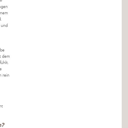
er
sagen
einem
.
d und
abe
it dem
ühlt.
e
n rein
ht
n?