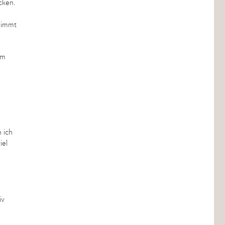
cken.
 nimmt
um
 ich
iel
iv