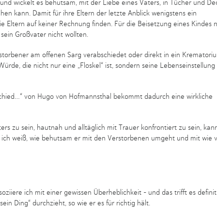
nd wickelt es behutsam, mit der Liebe eines Vaters, in Tücher und De
en kann. Damit für ihre Eltern der letzte Anblick wenigstens ein
n die Eltern auf keiner Rechnung finden. Für die Beisetzung eines Kindes
 sein Großvater nicht wollten.
torbener am offenen Sarg verabschiedet oder direkt in ein Krematori
rde, die nicht nur eine „Floskel“ ist, sondern seine Lebenseinstellung
rschied…“ von Hugo von Hofmannsthal bekommt dadurch eine wirkliche
rs zu sein, hautnah und alltäglich mit Trauer konfrontiert zu sein, kann
il ich weiß, wie behutsam er mit den Verstorbenen umgeht und mit wie v
oziiere ich mit einer gewissen Überheblichkeit – und das trifft es definit
n Ding“ durchzieht, so wie er es für richtig hält.