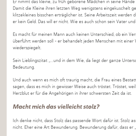
Er nimmt das kleine, zu früh geborene Mädchen in seine Hände u
Damit die Kleine ihren letzten Weg wenigstens eingekuschelt geh
klitzekleines bisschen erträglicher ist. Seine Arbeitszeit werde
er kein Geld. Das will er nicht. Wie es auch schon sein Vater und
Es macht für meinen Mann auch keinen Unterschied, ob ein Vers
überführt werden soll – er behandelt jeden Menschen mit einer Wü
wiederspiegelt.
Sein Lieblingszitat „…und in dem Wie, da liegt der ganze Unte
Bedeutung.
Und auch wenn es mich oft traurig macht, die Frau eines Bestatte
sagen, dass es mich in gewisser Weise auch tröstet. Tröstet, we
Herzblut er für die Angehörigen in ihrer schwersten Zeit da ist.
Macht mich das vielleicht stolz?
Ich denke nicht, dass Stolz das passende Wort dafür ist. Stolz ass
nicht. Eher eine Art Bewunderung. Bewunderung dafür, dass er „sei