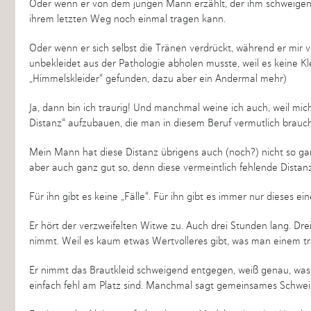
Oder wenn er von dem jungen Mann erzählt, der ihm schweigend 
ihrem letzten Weg noch einmal tragen kann.
Oder wenn er sich selbst die Tränen verdrückt, während er mir 
unbekleidet aus der Pathologie abholen musste, weil es keine Kle
„Himmelskleider“ gefunden, dazu aber ein Andermal mehr)
Ja, dann bin ich traurig! Und manchmal weine ich auch, weil mich 
Distanz“ aufzubauen, die man in diesem Beruf vermutlich brauch
Mein Mann hat diese Distanz übrigens auch (noch?) nicht so ganz. 
aber auch ganz gut so, denn diese vermeintlich fehlende Distan
Für ihn gibt es keine „Fälle“. Für ihn gibt es immer nur dieses
Er hört der verzweifelten Witwe zu. Auch drei Stunden lang. Drei 
nimmt. Weil es kaum etwas Wertvolleres gibt, was man einem tr
Er nimmt das Brautkleid schweigend entgegen, weiß genau, was 
einfach fehl am Platz sind. Manchmal sagt gemeinsames Schweige