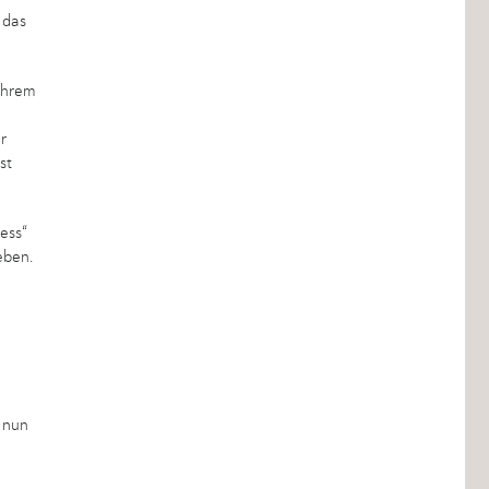
 das
ihrem
r
st
ess“
eben.
 nun