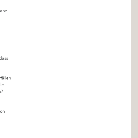
ganz
dass
fällen
die
n?
hon