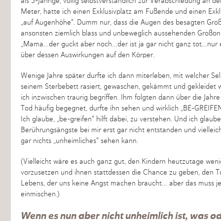
als 5-Jährige, völlig selbstverständlich zur Verabschiedung an 
Meter, hatte ich einen Exklusivplatz am Fußende und einen Exk
„auf Augenhöhe“. Dumm nur, dass die Augen des besagten Großo
ansonsten ziemlich blass und unbeweglich aussehenden Großonkel 
„Mama…der guckt aber noch…der ist ja gar nicht ganz tot…nur ei
über dessen Auswirkungen auf den Körper.
Wenige Jahre später durfte ich dann miterleben, mit welcher Se
seinem Sterbebett rasiert, gewaschen, gekämmt und gekleidet wu
ich inzwischen traurig begriffen. Ihm folgten dann über die Jah
Tod häufig begegnet, durfte ihn sehen und wirklich „BE-GREIFEN
Ich glaube, „be-greifen“ hilft dabei, zu verstehen. Und ich glaub
Berührungsängste bei mir erst gar nicht entstanden und viellei
gar nichts „unheimliches“ sehen kann.
(Vielleicht wäre es auch ganz gut, den Kindern heutzutage weni
vorzusetzen und ihnen stattdessen die Chance zu geben, den Tod a
Lebens, der uns keine Angst machen braucht… aber das muss jede
einmischen.)
Wenn es nun aber nicht unheimlich ist, was ode