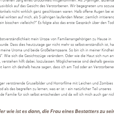
den offenen Sarg eines Großonkels mitgenommen. Als 5-jähriger, laufend
lusivblick auf das Gesicht des Verstorbenen. Wir begegneten uns sozu
nkels nicht wirklich ganz geschlossen waren. Halb offene Augen bei 
wirkten auf mich, als 5-jährigen laufenden Meter, ziemlich irritierend
n bisschen vielleicht?“ Es folgte also das erste Gespräch über den To
lbstverständlichkeit mein Uropa von Familienangehörigen zu Hause in
rde. Dass dies heutzutage gar nicht mehr so selbstverständlich ist, h
re meine Uroma und beide Großelternpaare. So bin ich in meiner Kindhe
“. Wie sich die Gesichtszüge verändern. Oder wie die Haut sich nun anf
e, verstehen hilft dabei, loszulassen. Möglicherweise sind deshalb gewiss
cht kann ich deshalb heute sagen, dass ich am Tod oder an Verstorbene
ger verstörende Gruselbilder und Horrorfilme mit Leichen und Zombies
ls das begreifen zu lernen, was er ist – ein natürlicher Teil unseres
 Familie für sich selbst entscheiden und da will ich mich auch gar nic
r wie ist es dann, die Frau eines Bestatters zu sei