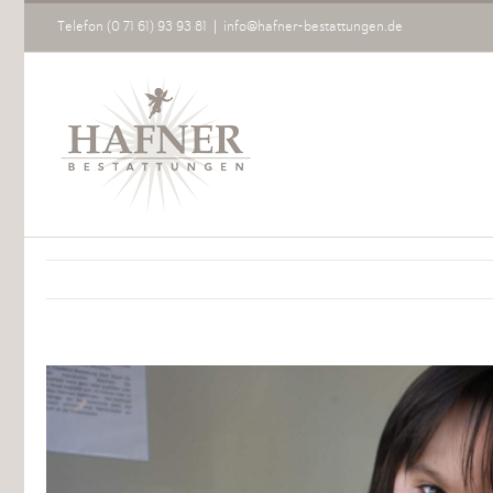
Zum
Telefon (0 71 61) 93 93 81
|
info@hafner-bestattungen.de
Inhalt
springen
Zeige
grösseres
Bild