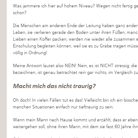
Was jammere ich hier auf hohem Niveau? Wegen nicht fertig g
schon?
Die Menschen am anderen Ende der Leitung haben ganz andere 
Leben, sie verlieren gerade den Boden unter ihren Füßen, manch
Lieben einen Koffer packen, werden nie wieder alle zusammen e
Einschulung begleiten können, weil sie es zu Grabe tragen mü
völlig in Ordnung!
Meine Antwort lautet also NEIN! Nein, es ist NICHT stressig, die
bezeichnen, ist genau betrachtet rein gar nichts, im Vergleic
Macht mich das nicht traurig?
Oh doch! In vielen Fällen tut es das! Vielleicht bin ich ein bissc
manchen Situationen einfach nur tieftraurig zu sein.
Wenn mein Mann nach Hause kommt und erzählt, dass er eben dr
weitergehen soll, ohne ihren Mann, mit dem sie fast 60 Jahre ihre