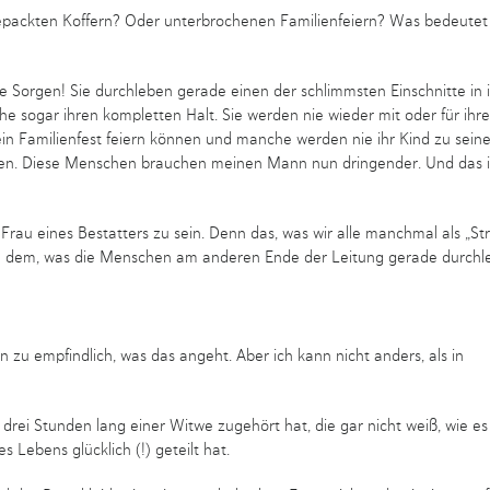
epackten Koffern? Oder unterbrochenen Familienfeiern? Was bedeutet
Sorgen! Sie durchleben gerade einen der schlimmsten Einschnitte in 
e sogar ihren kompletten Halt. Sie werden nie wieder mit oder für ihre
in Familienfest feiern können und manche werden nie ihr Kind zu seine
ssen. Diese Menschen brauchen meinen Mann nun dringender. Und das i
 Frau eines Bestatters zu sein. Denn das, was wir alle manchmal als „Str
h zu dem, was die Menschen am anderen Ende der Leitung gerade durchl
hen zu empfindlich, was das angeht. Aber ich kann nicht anders, als in
ei Stunden lang einer Witwe zugehört hat, die gar nicht weiß, wie es
s Lebens glücklich (!) geteilt hat.