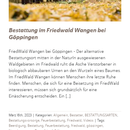
Bestattung im Friedwald Wangen bei
Göppingen
FriedWald Wangen bei Göppingen - Der alternative
Bestattungsort mitten in der NaturIn ausgewiesenen
Waldgebieten im Friedwald ruht die Asche Verstorbener in
biologisch abbaubaren Urnen an den Wurzeln eines Baumes.
Im FriedWald Wangen können Menschen ihre letzte Ruhe
finden. Menschen, die sich für eine Beisetzung im FriedWald
interessieren, müssen sich grundsätzlich für eine
Einäscherung entscheiden. Ein [...]
März 16th, 2023
|
Kategorien:
Allgemein
,
Bestatter
,
BESTATTUNGSARTEN
,
Bestattungsvorsorge
,
Feuerbestattung
,
Friedwald
,
Videos
|
Tags:
Beerdigung
,
Bestattung
,
Feuerbestattung
,
friedwald
,
göppingen
,