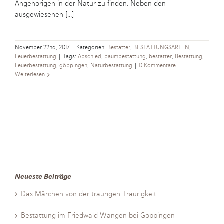
Angehörigen in der Natur zu finden. Neben den
ausgewiesenen [...]
November 22nd, 2017
|
Kategorien:
Bestatter
,
BESTATTUNGSARTEN
,
Feuerbestattung
|
Tags:
Abschied
,
baumbestattung
,
bestatter
,
Bestattung
,
Feuerbestattung
,
göppingen
,
Naturbestattung
|
0 Kommentare
Weiterlesen
Neueste Beiträge
Das Märchen von der traurigen Traurigkeit
Bestattung im Friedwald Wangen bei Göppingen