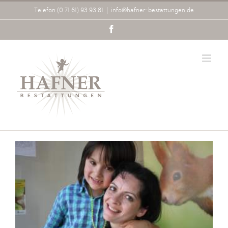
Zum
Telefon (0 71 61) 93 93 81
|
info@hafner-bestattungen.de
Inhalt
springen
Facebook