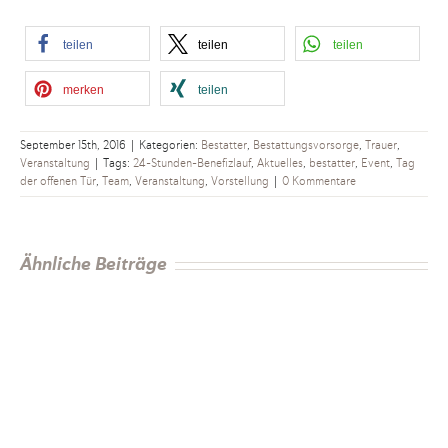
teilen
teilen
teilen
merken
teilen
September 15th, 2016
|
Kategorien:
Bestatter
,
Bestattungsvorsorge
,
Trauer
,
Veranstaltung
|
Tags:
24-Stunden-Benefizlauf
,
Aktuelles
,
bestatter
,
Event
,
Tag
der offenen Tür
,
Team
,
Veranstaltung
,
Vorstellung
|
0 Kommentare
Ähnliche Beiträge